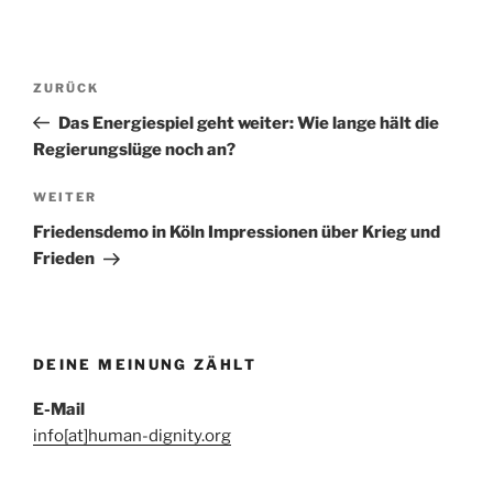
Beitragsnavigation
Vorheriger
ZURÜCK
Beitrag
Das Energiespiel geht weiter: Wie lange hält die
Regierungslüge noch an?
Nächster
WEITER
Beitrag
Friedensdemo in Köln Impressionen über Krieg und
Frieden
DEINE MEINUNG ZÄHLT
E-Mail
info[at]human-dignity.org