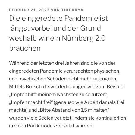
VERÖFFENTLICHT
FEBRUAR 21, 2023
VON
THIERRYV
AM
Die eingeredete Pandemie ist
längst vorbei und der Grund
weshalb wir ein Nürnberg 2.0
brauchen
Während der letzten drei Jahren sind die von der
eingeredeten Pandemie verursachten physischen
und psychischen Schäden nicht mehr zu leugnen.
Mittels Botschaftswiederholungen wie zum Beispiel
„Impfen hilft meinem Nächsten zu schützen“,
„Impfen macht frei“ (genauso wie Arbeit damals frei
machte) und „Bitte Abstand von 1,5 m halten“
wurden viele Seelen verletzt, indem sie kontinuierlich
in einen Panikmodus versetzt wurden.