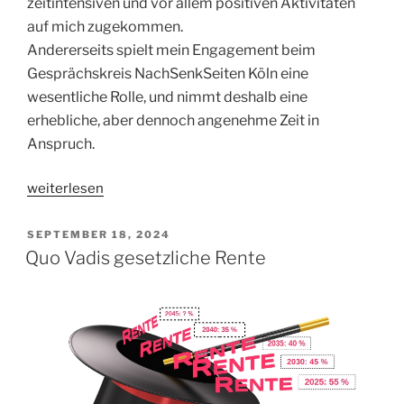
zeitintensiven und vor allem positiven Aktivitäten
auf mich zugekommen.
Andererseits spielt mein Engagement beim
Gesprächskreis NachSenkSeiten Köln eine
wesentliche Rolle, und nimmt deshalb eine
erhebliche, aber dennoch angenehme Zeit in
Anspruch.
„Ja,
weiterlesen
ich
lebe
VERÖFFENTLICHT
SEPTEMBER 18, 2024
AM
noch,
Quo Vadis gesetzliche Rente
und
wie“