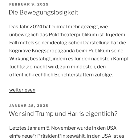
Gesamtwahl
VERÖFFENTLICHT
FEBRUAR 9, 2025
AM
kommt
Die Bewegungslosigkeit
die
Jeckenwahl“
Das Jahr 2024 hat einmal mehr gezeigt, wie
unbeweglich das Polittheaterpublikum ist. In jedem
Fall mittels seiner ideologischen Darstellung hat die
kognitive Kriegspropaganda beim Publikum seine
Wirkung bestätigt, indem es für den nächsten Kampf
tüchtig gemacht wird, zum mindesten, den
öffentlich-rechtlich Berichterstattern zufolge.
„Die
weiterlesen
Bewegungslosigkeit“
VERÖFFENTLICHT
JANUAR 28, 2025
AM
Wer sind Trump und Harris eigentlich?
Letztes Jahr am 5. November wurde in den USA
ein*e neue*r Präsident*in gewählt. In den USA ist es