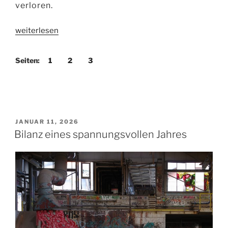
verloren.
„Aphorismen
weiterlesen
contra
Algorithmen“
Seiten:
1
2
3
VERÖFFENTLICHT
JANUAR 11, 2026
AM
Bilanz eines spannungsvollen Jahres