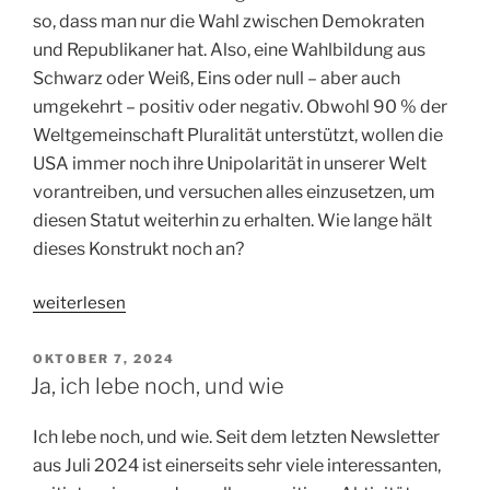
so, dass man nur die Wahl zwischen Demokraten
und Republikaner hat. Also, eine Wahlbildung aus
Schwarz oder Weiß, Eins oder null – aber auch
umgekehrt – positiv oder negativ. Obwohl 90 % der
Weltgemeinschaft Pluralität unterstützt, wollen die
USA immer noch ihre Unipolarität in unserer Welt
vorantreiben, und versuchen alles einzusetzen, um
diesen Statut weiterhin zu erhalten. Wie lange hält
dieses Konstrukt noch an?
„Wer
weiterlesen
sind
Trump
VERÖFFENTLICHT
OKTOBER 7, 2024
AM
und
Ja, ich lebe noch, und wie
Harris
eigentlich?“
Ich lebe noch, und wie. Seit dem letzten Newsletter
aus Juli 2024 ist einerseits sehr viele interessanten,