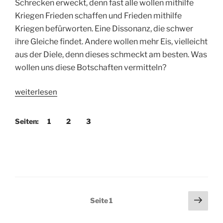
Schrecken erweckt, denn fast alle wollen mithilfe
Kriegen Frieden schaffen und Frieden mithilfe
Kriegen befürworten. Eine Dissonanz, die schwer
ihre Gleiche findet. Andere wollen mehr Eis, vielleicht
aus der Diele, denn dieses schmeckt am besten. Was
wollen uns diese Botschaften vermitteln?
„Nach
weiterlesen
der
Qual
Seiten:
1
2
3
der
Europawahl“
Seitennummerierung
Näch
Seite
1
Seit
der