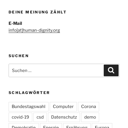
Beiträge
DEINE MEINUNG ZÄHLT
E-Mail
info[at]human-dignity.org
SUCHEN
Suchen
Suche
nach:
SCHLAGWÖRTER
Bundestagswahl
Computer
Corona
covid-19
csd
Datenschutz
demo
Demokratie
Energie
Ernährung
Europa