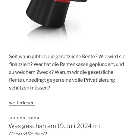
Seit wann gibt es die gesetzliche Rente? Wie wird sie
finanziert? Wer hat die Rentenkasse geplündert, und
zu welchem Zweck? Warum wir die gesetzliche
Rente unbedingt gegen eine volle Privatisierung
schützen müssen?
„Quo
weiterlesen
Vadis
gesetzliche
VERÖFFENTLICHT
JULI 29, 2024
AM
Rente“
Was geschah am 19. Juli 2024 mit
CrowdStrike?