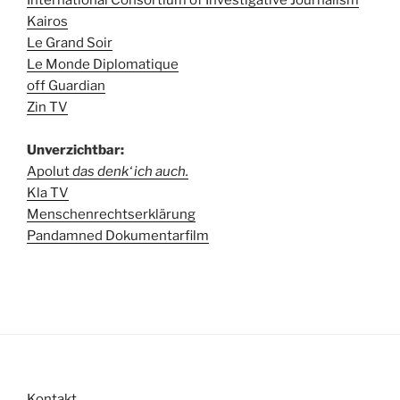
International Consortium of Investigative Journalism
Kairos
Le Grand Soir
Le Monde Diplomatique
off Guardian
Zin TV
Unverzichtbar:
Apolut
das denk‘ ich auch.
Kla TV
Menschenrechtserklärung
Pandamned Dokumentarfilm
Kontakt