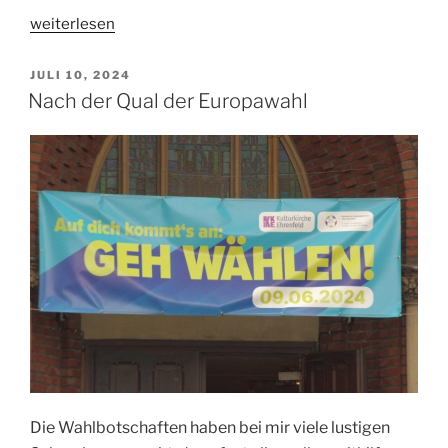
„Was
weiterlesen
geschah
am
VERÖFFENTLICHT
JULI 10, 2024
AM
19.
Nach der Qual der Europawahl
Juli
2024
mit
CrowdStrike?“
Die Wahlbotschaften haben bei mir viele lustigen