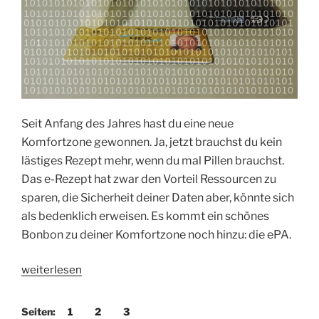
Seit Anfang des Jahres hast du eine neue
Komfortzone gewonnen. Ja, jetzt brauchst du kein
lästiges Rezept mehr, wenn du mal Pillen brauchst.
Das e-Rezept hat zwar den Vorteil Ressourcen zu
sparen, die Sicherheit deiner Daten aber, könnte sich
als bedenklich erweisen. Es kommt ein schönes
Bonbon zu deiner Komfortzone noch hinzu: die ePA.
„ePA
weiterlesen
und
die
Seiten:
1
2
3