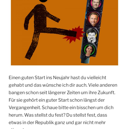
der
WHO
gehören“
Einen guten Start ins Neujahr hast du vielleicht
gehabt und das wünsche ich dir auch. Viele anderen
bangen schon seit längerer Zeiten um ihre Zukunft.
Für sie gehört ein guter Start schon längst der
Vergangenheit. Schaue bitte ein bisschen um dich
herum. Was stellst du fest? Du stellst fest, dass
etwas in der Republik ganz und gar nicht mehr