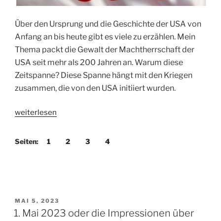
Über den Ursprung und die Geschichte der USA von
Anfang an bis heute gibt es viele zu erzählen. Mein
Thema packt die Gewalt der Machtherrschaft der
USA seit mehr als 200 Jahren an. Warum diese
Zeitspanne? Diese Spanne hängt mit den Kriegen
zusammen, die von den USA initiiert wurden.
„Warum
weiterlesen
die
Menschheit
Seiten:
1
2
3
4
an
der
amerikanischen
Hegemonie
nicht
VERÖFFENTLICHT
MAI 5, 2023
genesen
AM
1. Mai 2023 oder die Impressionen über
darf“