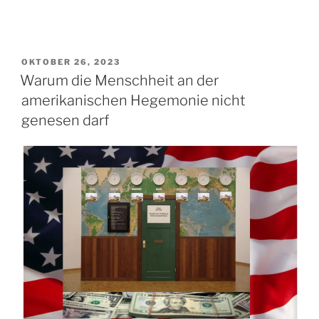
die
Frage
der
reinen
VERÖFFENTLICHT
OKTOBER 26, 2023
Vernunft“
AM
Warum die Menschheit an der
amerikanischen Hegemonie nicht
genesen darf