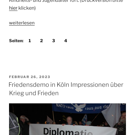
Kindheits- und Jugendalter fort. (Druckversion bitte
hier
klicken)
„Der
weiterlesen
Seelenentzug
und
Seiten:
1
2
3
4
der
Irrsinn
der
öffentlichen
Bevormundung“
VERÖFFENTLICHT
FEBRUAR 26, 2023
AM
Friedensdemo in Köln Impressionen über
Krieg und Frieden