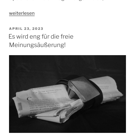
„1.
weiterlesen
Mai
2023
VERÖFFENTLICHT
APRIL 23, 2023
AM
oder
Es wird eng für die freie
die
Meinungsäußerung!
Impressionen
über
eine
Lethargie“