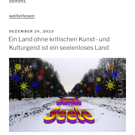
stimmt.
„Warum
weiterlesen
die
Ampel
VERÖFFENTLICHT
DEZEMBER 24, 2023
AM
unbedingt
Ein Land ohne kritischen Kunst- und
weg
Kulturgeist ist ein seelenloses Land
muss“