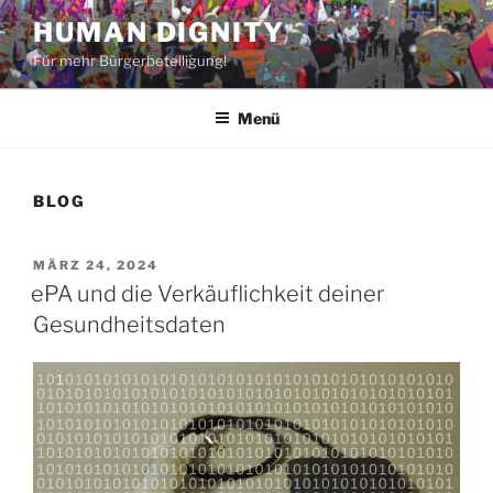
Zum
HUMAN DIGNITY
Inhalt
Für mehr Bürgerbeteiligung!
springen
Menü
BLOG
VERÖFFENTLICHT
MÄRZ 24, 2024
AM
ePA und die Verkäuflichkeit deiner
Gesundheitsdaten