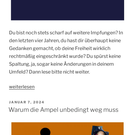
Du bist noch stets scharf auf weitere Impfungen? In
den letzten vier Jahren, du hast dir überhaupt keine
Gedanken gemacht, ob deine Freiheit wirklich
rechtmäßig eingeschränkt wurde? Du spürst keine
Spaltung, ja, sogar keine Änderungen in deinem
Umfeld? Dann lese bitte nicht weiter.
„Wie
weiterlesen
dein
Körper
VERÖFFENTLICHT
JANUAR 7, 2024
AM
und
Warum die Ampel unbedingt weg muss
deine
Seele
bald