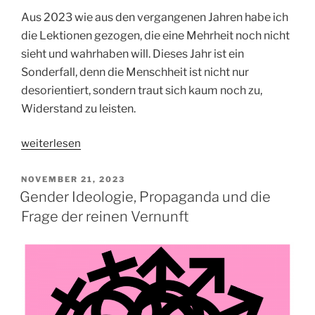
Aus 2023 wie aus den vergangenen Jahren habe ich
die Lektionen gezogen, die eine Mehrheit noch nicht
sieht und wahrhaben will. Dieses Jahr ist ein
Sonderfall, denn die Menschheit ist nicht nur
desorientiert, sondern traut sich kaum noch zu,
Widerstand zu leisten.
„Ein
weiterlesen
Land
ohne
VERÖFFENTLICHT
NOVEMBER 21, 2023
AM
kritischen
Gender Ideologie, Propaganda und die
Kunst-
Frage der reinen Vernunft
und
Kulturgeist
ist
ein
seelenloses
Land“