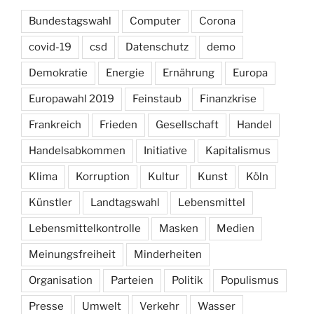
Bundestagswahl
Computer
Corona
covid-19
csd
Datenschutz
demo
Demokratie
Energie
Ernährung
Europa
Europawahl 2019
Feinstaub
Finanzkrise
Frankreich
Frieden
Gesellschaft
Handel
Handelsabkommen
Initiative
Kapitalismus
Klima
Korruption
Kultur
Kunst
Köln
Künstler
Landtagswahl
Lebensmittel
Lebensmittelkontrolle
Masken
Medien
Meinungsfreiheit
Minderheiten
Organisation
Parteien
Politik
Populismus
Presse
Umwelt
Verkehr
Wasser