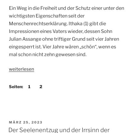
Ein Weg in die Freiheit und der Schutz einer unter den
wichtigsten Eigenschaften seit der
Menschenrechtserklärung. Ithaka (1) gibt die
Impressionen eines Vaters wieder, dessen Sohn
Julian Assange ohne triftiger Grund seit vier Jahren
eingesperrt ist. Vier Jahre wären „schön“, wenn es
mal schon nicht zehn gewesen sind.
„Es
weiterlesen
wird
eng
Seiten:
1
2
für
die
freie
Meinungsäußerung!“
VERÖFFENTLICHT
MÄRZ 25, 2023
AM
Der Seelenentzug und der Irrsinn der