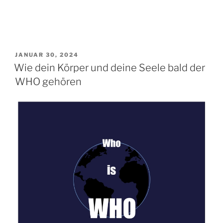
Verkäuflichkeit
deiner
Gesundheitsdaten“
VERÖFFENTLICHT
JANUAR 30, 2024
AM
Wie dein Körper und deine Seele bald der
WHO gehören