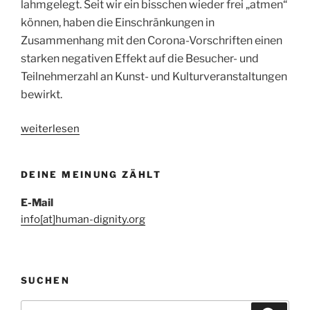
lahmgelegt. Seit wir ein bisschen wieder frei „atmen“
können, haben die Einschränkungen in
Zusammenhang mit den Corona-Vorschriften einen
starken negativen Effekt auf die Besucher- und
Teilnehmerzahl an Kunst- und Kulturveranstaltungen
bewirkt.
„Das
weiterlesen
Aussterben
des
DEINE MEINUNG ZÄHLT
Stadtlebens“
E-Mail
info[at]human-dignity.org
SUCHEN
Suchen