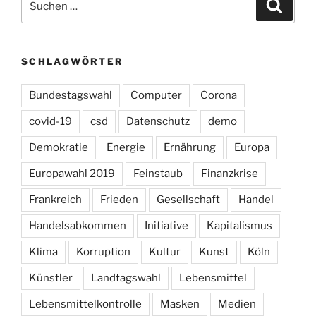
Suche
nach:
SCHLAGWÖRTER
Bundestagswahl
Computer
Corona
covid-19
csd
Datenschutz
demo
Demokratie
Energie
Ernährung
Europa
Europawahl 2019
Feinstaub
Finanzkrise
Frankreich
Frieden
Gesellschaft
Handel
Handelsabkommen
Initiative
Kapitalismus
Klima
Korruption
Kultur
Kunst
Köln
Künstler
Landtagswahl
Lebensmittel
Lebensmittelkontrolle
Masken
Medien