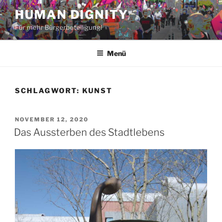
Zum
HUMAN DIGNITY
Inhalt
Für mehr Bürgerbeteiligung!
springen
Menü
SCHLAGWORT:
KUNST
VERÖFFENTLICHT
NOVEMBER 12, 2020
AM
Das Aussterben des Stadtlebens