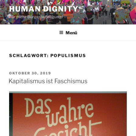
Zum
HUMAN DIGNITY
Inhalt
Für mehr Bürgerbeteiligung!
springen
Menü
SCHLAGWORT:
POPULISMUS
VERÖFFENTLICHT
OKTOBER 30, 2019
AM
Kapitalismus ist Faschismus