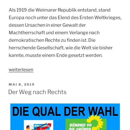
Als 1919 die Weimarer Republik entstand, stand
Europa noch unter das Elend des Ersten Weltkrieges,
dessen Ursachen in einer Gewalt der
Machtherrschaft und einem Verlange nach
demokratischen Rechte zu finden ist. Die
herrschende Gesellschaft, wie die Welt sie bisher
kannte, musste einem Ende gesetzt werden.
„Kapitalismus
weiterlesen
ist
Faschismus“
VERÖFFENTLICHT
MAI 8, 2019
AM
Der Weg nach Rechts