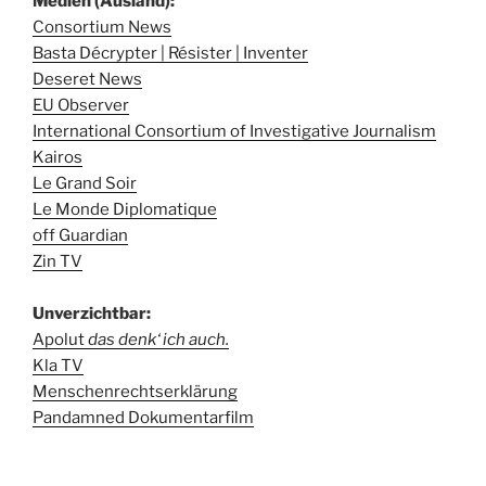
Medien (Ausland):
Consortium News
Basta Décrypter | Résister | Inventer
Deseret News
EU Observer
International Consortium of Investigative Journalism
Kairos
Le Grand Soir
Le Monde Diplomatique
off Guardian
Zin TV
Unverzichtbar:
Apolut
das denk‘ ich auch.
Kla TV
Menschenrechtserklärung
Pandamned Dokumentarfilm