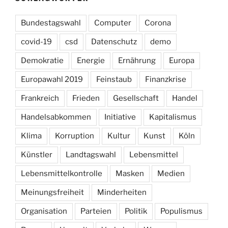
Bundestagswahl
Computer
Corona
covid-19
csd
Datenschutz
demo
Demokratie
Energie
Ernährung
Europa
Europawahl 2019
Feinstaub
Finanzkrise
Frankreich
Frieden
Gesellschaft
Handel
Handelsabkommen
Initiative
Kapitalismus
Klima
Korruption
Kultur
Kunst
Köln
Künstler
Landtagswahl
Lebensmittel
Lebensmittelkontrolle
Masken
Medien
Meinungsfreiheit
Minderheiten
Organisation
Parteien
Politik
Populismus