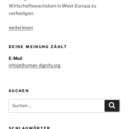
Wirtschaftswachstum in West-Europa zu
verfestigen.
„Der
weiterlesen
Weg
nach
DEINE MEINUNG ZÄHLT
Rechts“
E-Mail
info[at]human-dignity.org
SUCHEN
Suchen
Suche
nach:
SCHLAGWÖRTER