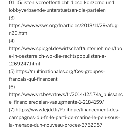
01-15/listen-veroeffentlicht-diese-konzerne-und-
lobbyverbaende-unterstuetzen-die-parteien
(3)
https://www.wsws.org/fr/articles/2018/11/29/afdg-
n29.html
(4)
https://www.spiegel.de/wirtschaft/unternehmen/fpo
e-in-oesterreich-wo-die-rechtspopulisten-a-
1269247.html
(5) https://multinationales.org/Ces-groupes-
francais-qui-financent
(6)
https://www.vrt.be/vrtnws/fr/2014/12/17/la_puissanc
e_financieredelan-vaaugmente-1-2184159/
(7) https://www.lejdd.fr/Politique/financement-des-
campagnes-du-fn-le-parti-de-marine-le-pen-sous-
la-menace-dun-nouveau-proces-3752957