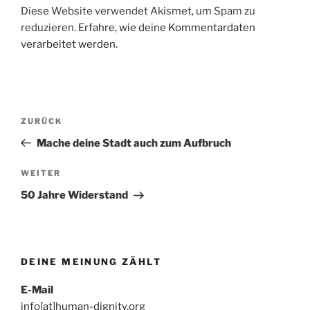
Diese Website verwendet Akismet, um Spam zu
reduzieren.
Erfahre, wie deine Kommentardaten
verarbeitet werden.
Beitragsnavigation
Vorheriger
ZURÜCK
Beitrag
Mache deine Stadt auch zum Aufbruch
Nächster
WEITER
Beitrag
50 Jahre Widerstand
DEINE MEINUNG ZÄHLT
E-Mail
info[at]human-dignity.org