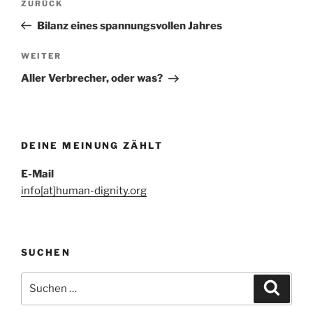
Vorheriger
ZURÜCK
Beitrag
Bilanz eines spannungsvollen Jahres
Nächster
WEITER
Beitrag
Aller Verbrecher, oder was?
DEINE MEINUNG ZÄHLT
E-Mail
info[at]human-dignity.org
SUCHEN
Suchen
Suche
nach: