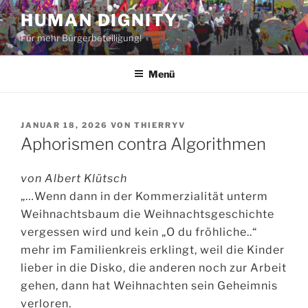
Zum
HUMAN DIGNITY
Inhalt
Für mehr Bürgerbeteiligung!
springen
Menü
VERÖFFENTLICHT
JANUAR 18, 2026
VON
THIERRYV
AM
Aphorismen contra Algorithmen
von Albert Klütsch
„…Wenn dann in der Kommerzialität unterm
Weihnachtsbaum die Weihnachtsgeschichte
vergessen wird und kein „O du fröhliche..“
mehr im Familienkreis erklingt, weil die Kinder
lieber in die Disko, die anderen noch zur Arbeit
gehen, dann hat Weihnachten sein Geheimnis
verloren.