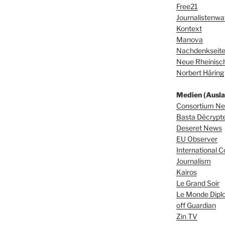
Free21
Journalistenwa
Kontext
Manova
Nachdenkseit
Neue Rheinisch
Norbert Häring
Medien (Ausla
Consortium N
Basta Décrypter
Deseret News
EU Observer
International C
Journalism
Kairos
Le Grand Soir
Le Monde Dipl
off Guardian
Zin TV