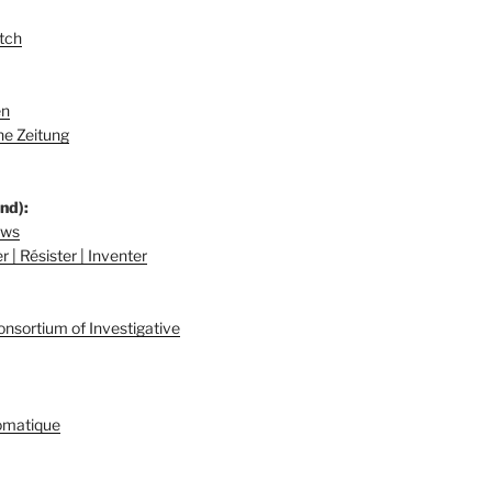
tch
en
e Zeitung
nd):
ews
 | Résister | Inventer
onsortium of Investigative
omatique