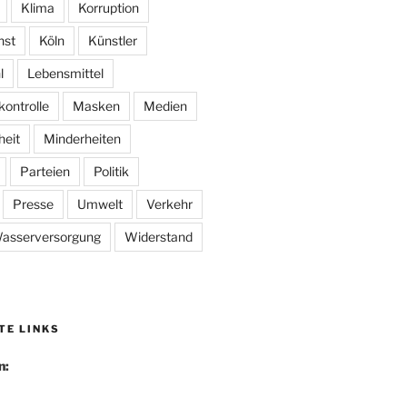
Klima
Korruption
nst
Köln
Künstler
l
Lebensmittel
kontrolle
Masken
Medien
heit
Minderheiten
Parteien
Politik
Presse
Umwelt
Verkehr
asserversorgung
Widerstand
TE LINKS
n: