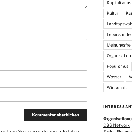
Kapitalismus
Kultur
Ku
Landtagswah
Lebensmittel
Meinungsfrei
Organisation
Populismus
Wasser
W
Wirtschaft
INTERESSAN
Organisatione
CBG Network
met, um Spam zu reduzieren.
Erfahre,
Facing Finance