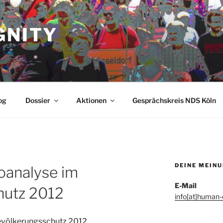
GNITY
og
Dossier
Aktionen
Gesprächskreis NDS Köln
DEINE MEIN
koanalyse im
E-Mail
hutz 2012
info[at]human-d
Bevölkerungsschutz 2012