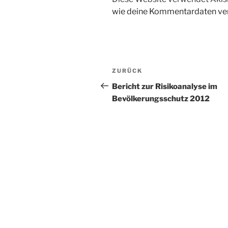
wie deine Kommentardaten ver
Beitragsnavigation
Vorheriger
ZURÜCK
Beitrag
Bericht zur Risikoanalyse im
Bevölkerungsschutz 2012