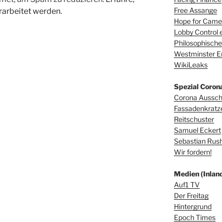
Free Assange
arbeitet werden.
Hope for Camer
Lobby Control e
Philosophische
Westminster E
WikiLeaks
Spezial Coron
Corona Aussc
Fassadenkratz
Reitschuster
Samuel Eckert
Sebastian Rus
Wir fordern!
Medien (Inland
Auf1 TV
Der Freitag
Hintergrund
Epoch Times