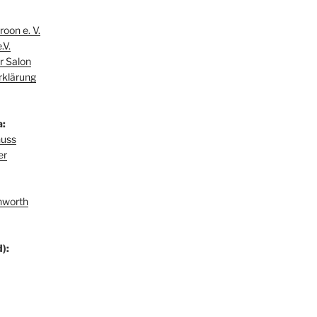
oon e. V.
.V.
r Salon
rklärung
a:
huss
er
hworth
):