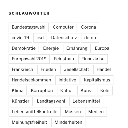
SCHLAGWÖRTER
Bundestagswahl
Computer
Corona
covid-19
csd
Datenschutz
demo
Demokratie
Energie
Ernährung
Europa
Europawahl 2019
Feinstaub
Finanzkrise
Frankreich
Frieden
Gesellschaft
Handel
Handelsabkommen
Initiative
Kapitalismus
Klima
Korruption
Kultur
Kunst
Köln
Künstler
Landtagswahl
Lebensmittel
Lebensmittelkontrolle
Masken
Medien
Meinungsfreiheit
Minderheiten