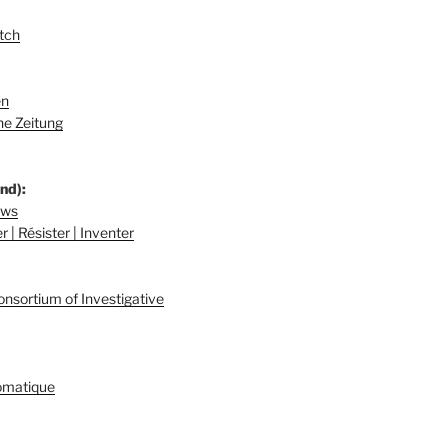
tch
en
e Zeitung
nd):
ews
 | Résister | Inventer
onsortium of Investigative
omatique