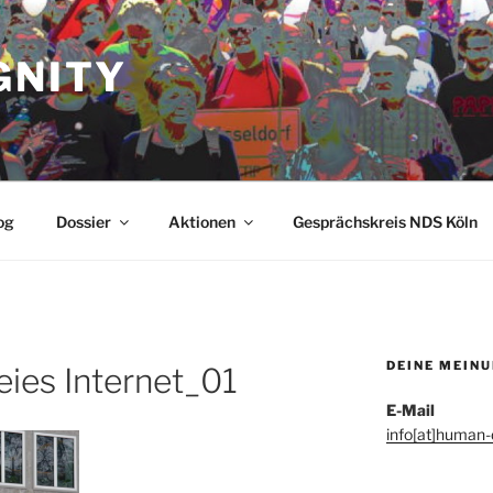
GNITY
og
Dossier
Aktionen
Gesprächskreis NDS Köln
DEINE MEIN
eies Internet_01
E-Mail
info[at]human-d