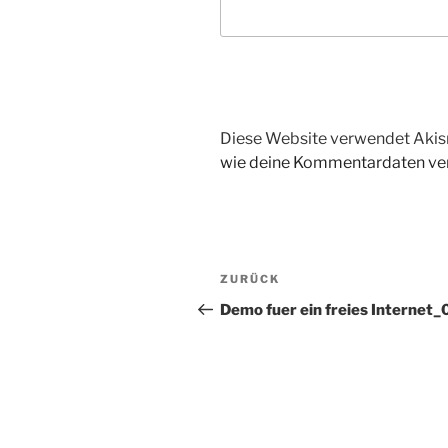
Diese Website verwendet Akis
wie deine Kommentardaten ver
Beitragsnavigation
Vorheriger
ZURÜCK
Beitrag
Demo fuer ein freies Internet_