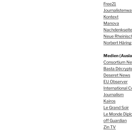
Free21
Journalistenwa
Kontext
Manova
Nachdenkseit
Neue Rheinisch
Norbert Häring
Medien (Ausla
Consortium N
Basta Décrypter
Deseret News
EU Observer
International C
Journalism
Kairos
Le Grand Soir
Le Monde Dipl
off Guardian
Zin TV