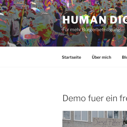
Zum
Inhalt
HUMAN DI
springen
Für mehr Bürgerbeteiligung!
Startseite
Über mich
Bl
Demo fuer ein fr