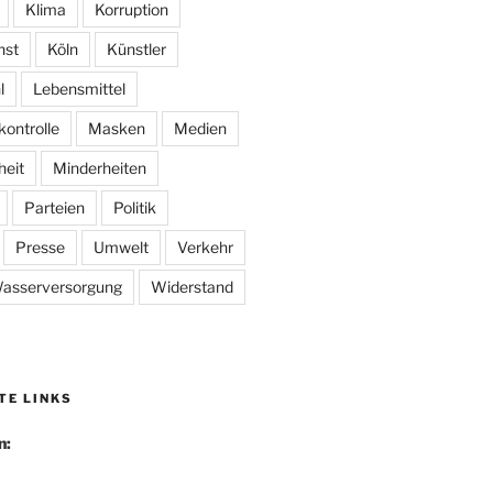
Klima
Korruption
nst
Köln
Künstler
l
Lebensmittel
kontrolle
Masken
Medien
heit
Minderheiten
Parteien
Politik
Presse
Umwelt
Verkehr
asserversorgung
Widerstand
TE LINKS
n: