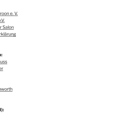
oon e. V.
.V.
r Salon
rklärung
a:
huss
er
hworth
):