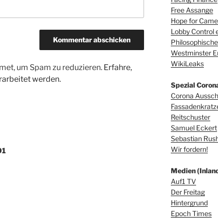
Free Assange
Hope for Camer
Lobby Control e
Philosophische
Westminster E
WikiLeaks
met, um Spam zu reduzieren.
Erfahre,
arbeitet werden.
Spezial Coron
Corona Aussc
Fassadenkratz
Reitschuster
Samuel Eckert
Sebastian Rus
Wir fordern!
01
Medien (Inland
Auf1 TV
Der Freitag
Hintergrund
Epoch Times