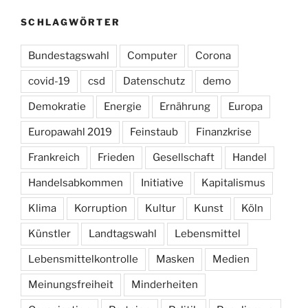
SCHLAGWÖRTER
Bundestagswahl
Computer
Corona
covid-19
csd
Datenschutz
demo
Demokratie
Energie
Ernährung
Europa
Europawahl 2019
Feinstaub
Finanzkrise
Frankreich
Frieden
Gesellschaft
Handel
Handelsabkommen
Initiative
Kapitalismus
Klima
Korruption
Kultur
Kunst
Köln
Künstler
Landtagswahl
Lebensmittel
Lebensmittelkontrolle
Masken
Medien
Meinungsfreiheit
Minderheiten