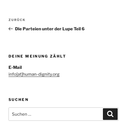
Beitragsnavigation
Vorheriger
ZURÜCK
Beitrag
Die Parteien unter der Lupe Teil 6
DEINE MEINUNG ZÄHLT
E-Mail
info[at]human-dignity.org
SUCHEN
Suchen
Suche
nach: