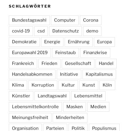
SCHLAGWÖRTER
Bundestagswahl
Computer
Corona
covid-19
csd
Datenschutz
demo
Demokratie
Energie
Ernährung
Europa
Europawahl 2019
Feinstaub
Finanzkrise
Frankreich
Frieden
Gesellschaft
Handel
Handelsabkommen
Initiative
Kapitalismus
Klima
Korruption
Kultur
Kunst
Köln
Künstler
Landtagswahl
Lebensmittel
Lebensmittelkontrolle
Masken
Medien
Meinungsfreiheit
Minderheiten
Organisation
Parteien
Politik
Populismus