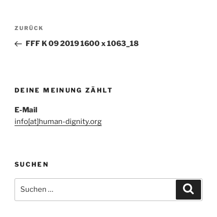
Beitragsnavigation
Vorheriger
ZURÜCK
Beitrag
FFF K 09 2019 1600 x 1063_18
DEINE MEINUNG ZÄHLT
E-Mail
info[at]human-dignity.org
SUCHEN
Suchen
Suche
nach: