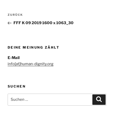
Beitragsnavigation
Vorheriger
ZURÜCK
Beitrag
FFF K 09 2019 1600 x 1063_30
DEINE MEINUNG ZÄHLT
E-Mail
info[at]human-dignity.org
SUCHEN
Suchen
Suche
nach: