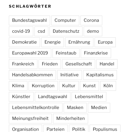
SCHLAGWÖRTER
Bundestagswahl
Computer
Corona
covid-19
csd
Datenschutz
demo
Demokratie
Energie
Ernährung
Europa
Europawahl 2019
Feinstaub
Finanzkrise
Frankreich
Frieden
Gesellschaft
Handel
Handelsabkommen
Initiative
Kapitalismus
Klima
Korruption
Kultur
Kunst
Köln
Künstler
Landtagswahl
Lebensmittel
Lebensmittelkontrolle
Masken
Medien
Meinungsfreiheit
Minderheiten
Organisation
Parteien
Politik
Populismus