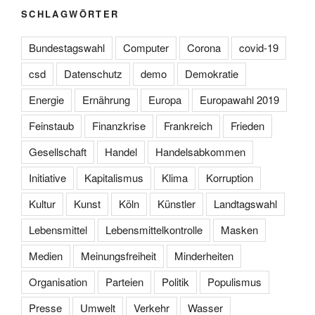
SCHLAGWÖRTER
Bundestagswahl
Computer
Corona
covid-19
csd
Datenschutz
demo
Demokratie
Energie
Ernährung
Europa
Europawahl 2019
Feinstaub
Finanzkrise
Frankreich
Frieden
Gesellschaft
Handel
Handelsabkommen
Initiative
Kapitalismus
Klima
Korruption
Kultur
Kunst
Köln
Künstler
Landtagswahl
Lebensmittel
Lebensmittelkontrolle
Masken
Medien
Meinungsfreiheit
Minderheiten
Organisation
Parteien
Politik
Populismus
Presse
Umwelt
Verkehr
Wasser