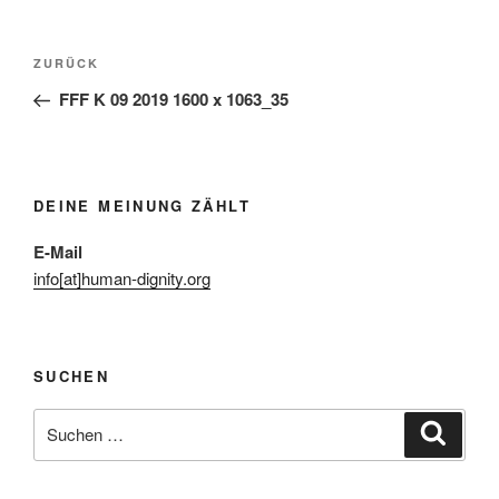
Beitragsnavigation
Vorheriger
ZURÜCK
Beitrag
FFF K 09 2019 1600 x 1063_35
DEINE MEINUNG ZÄHLT
E-Mail
info[at]human-dignity.org
SUCHEN
Suchen
Suche
nach: