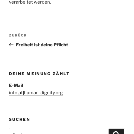
verarbeitet werden.
Beitragsnavigation
Vorheriger
ZURÜCK
Beitrag
Freiheit ist deine Pflicht
DEINE MEINUNG ZÄHLT
E-Mail
info[at]human-dignity.org
SUCHEN
Suchen
Suche