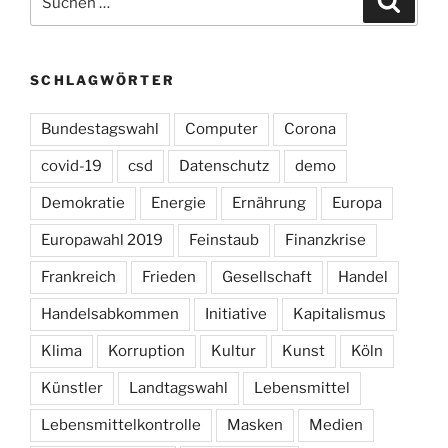
nach:
SCHLAGWÖRTER
Bundestagswahl
Computer
Corona
covid-19
csd
Datenschutz
demo
Demokratie
Energie
Ernährung
Europa
Europawahl 2019
Feinstaub
Finanzkrise
Frankreich
Frieden
Gesellschaft
Handel
Handelsabkommen
Initiative
Kapitalismus
Klima
Korruption
Kultur
Kunst
Köln
Künstler
Landtagswahl
Lebensmittel
Lebensmittelkontrolle
Masken
Medien