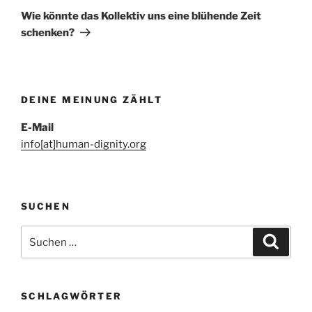
Beitrag
Wie könnte das Kollektiv uns eine blühende Zeit
schenken?
DEINE MEINUNG ZÄHLT
E-Mail
info[at]human-dignity.org
SUCHEN
Suchen
Suche
nach:
SCHLAGWÖRTER