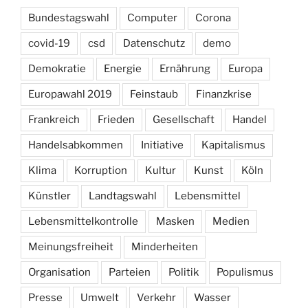
Bundestagswahl
Computer
Corona
covid-19
csd
Datenschutz
demo
Demokratie
Energie
Ernährung
Europa
Europawahl 2019
Feinstaub
Finanzkrise
Frankreich
Frieden
Gesellschaft
Handel
Handelsabkommen
Initiative
Kapitalismus
Klima
Korruption
Kultur
Kunst
Köln
Künstler
Landtagswahl
Lebensmittel
Lebensmittelkontrolle
Masken
Medien
Meinungsfreiheit
Minderheiten
Organisation
Parteien
Politik
Populismus
Presse
Umwelt
Verkehr
Wasser