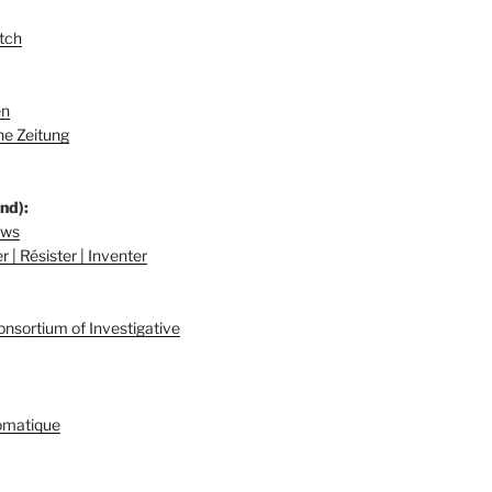
tch
en
e Zeitung
nd):
ews
 | Résister | Inventer
onsortium of Investigative
omatique