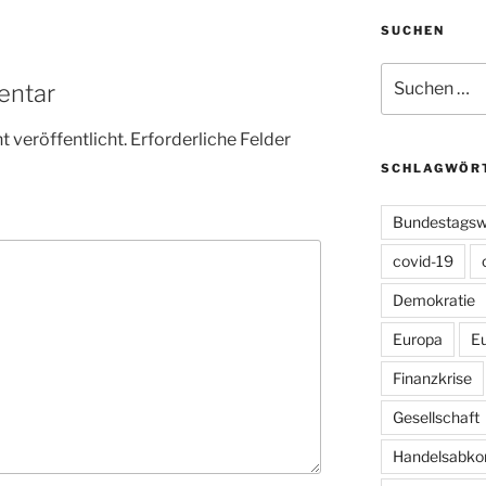
SUCHEN
Suchen
entar
nach:
 veröffentlicht.
Erforderliche Felder
SCHLAGWÖR
Bundestagsw
covid-19
Demokratie
Europa
E
Finanzkrise
Gesellschaft
Handelsabk