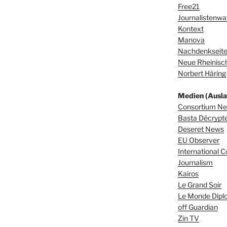
Free21
Journalistenwa
Kontext
Manova
Nachdenkseit
Neue Rheinisch
Norbert Häring
Medien (Ausla
Consortium N
Basta Décrypter
Deseret News
EU Observer
International C
Journalism
Kairos
Le Grand Soir
Le Monde Dipl
off Guardian
Zin TV