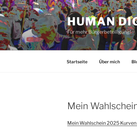
Zum
Inhalt
HUMAN DI
springen
Für mehr Bürgerbeteiligung!
Startseite
Über mich
Bl
Mein Wahlschei
Mein Wahlschein 2025 Kurven