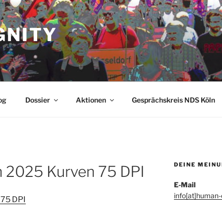
GNITY
og
Dossier
Aktionen
Gesprächskreis NDS Köln
DEINE MEIN
n 2025 Kurven 75 DPI
E-Mail
info[at]human-d
 75 DPI