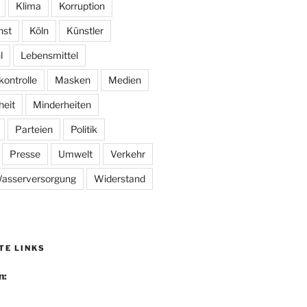
Klima
Korruption
nst
Köln
Künstler
l
Lebensmittel
kontrolle
Masken
Medien
heit
Minderheiten
Parteien
Politik
Presse
Umwelt
Verkehr
asserversorgung
Widerstand
TE LINKS
n: