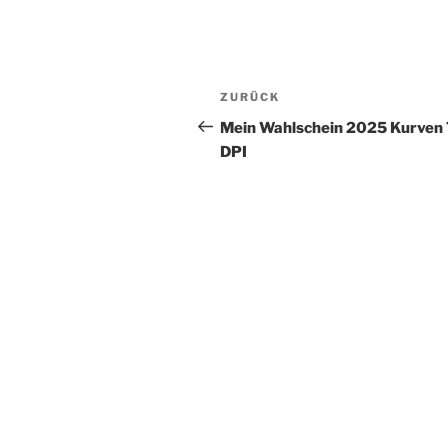
Beitragsnavigation
Vorheriger
ZURÜCK
Beitrag
Mein Wahlschein 2025 Kurven
DPI