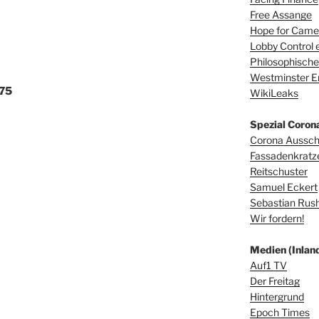
Free Assange
Hope for Camer
Lobby Control e
Philosophische
Westminster E
 75
WikiLeaks
Spezial Coron
Corona Aussc
Fassadenkratz
Reitschuster
Samuel Eckert
Sebastian Rus
Wir fordern!
Medien (Inland
Auf1 TV
Der Freitag
Hintergrund
Epoch Times