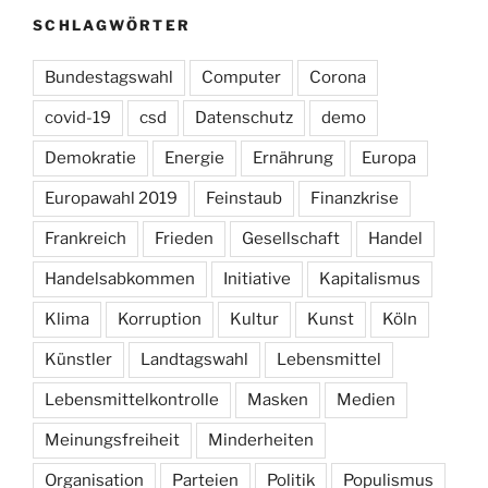
SCHLAGWÖRTER
Bundestagswahl
Computer
Corona
covid-19
csd
Datenschutz
demo
Demokratie
Energie
Ernährung
Europa
Europawahl 2019
Feinstaub
Finanzkrise
Frankreich
Frieden
Gesellschaft
Handel
Handelsabkommen
Initiative
Kapitalismus
Klima
Korruption
Kultur
Kunst
Köln
Künstler
Landtagswahl
Lebensmittel
Lebensmittelkontrolle
Masken
Medien
Meinungsfreiheit
Minderheiten
Organisation
Parteien
Politik
Populismus