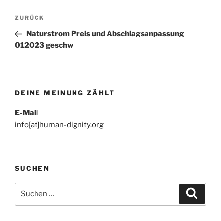
Beitragsnavigation
Vorheriger
ZURÜCK
Beitrag
Naturstrom Preis und Abschlagsanpassung
012023 geschw
DEINE MEINUNG ZÄHLT
E-Mail
info[at]human-dignity.org
SUCHEN
Suchen
Suche
nach: