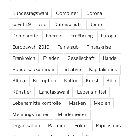
Bundestagswahl
Computer
Corona
covid-19
csd
Datenschutz
demo
Demokratie
Energie
Ernährung
Europa
Europawahl 2019
Feinstaub
Finanzkrise
Frankreich
Frieden
Gesellschaft
Handel
Handelsabkommen
Initiative
Kapitalismus
Klima
Korruption
Kultur
Kunst
Köln
Künstler
Landtagswahl
Lebensmittel
Lebensmittelkontrolle
Masken
Medien
Meinungsfreiheit
Minderheiten
Organisation
Parteien
Politik
Populismus