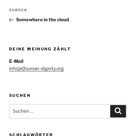
Beitragsnavigation
Vorheriger
ZURÜCK
Beitrag
Somewhere in the cloud
DEINE MEINUNG ZÄHLT
E-Mail
info[at]human-dignity.org
SUCHEN
Suchen
Suche
nach:
SCHLAGWÖRTER