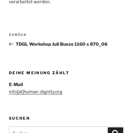
verarbeitet werden.
Beitragsnavigation
Vorheriger
ZURÜCK
Beitrag
TDGL Workshop Juli Bueze 1160 x 870_06
DEINE MEINUNG ZÄHLT
E-Mail
info[at]human-dignity.org
SUCHEN
Suchen
Suche