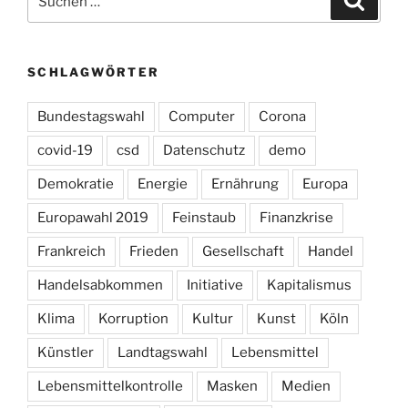
nach:
SCHLAGWÖRTER
Bundestagswahl
Computer
Corona
covid-19
csd
Datenschutz
demo
Demokratie
Energie
Ernährung
Europa
Europawahl 2019
Feinstaub
Finanzkrise
Frankreich
Frieden
Gesellschaft
Handel
Handelsabkommen
Initiative
Kapitalismus
Klima
Korruption
Kultur
Kunst
Köln
Künstler
Landtagswahl
Lebensmittel
Lebensmittelkontrolle
Masken
Medien