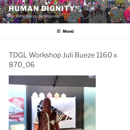
Zum
HUMAN DIGNITY
Inhalt
Für mehr Bürgerbeteiligung!
springen
Menü
TDGL Workshop Juli Bueze 1160 x
870_06