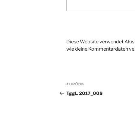
Diese Website verwendet Akis
wie deine Kommentardaten ver
Beitragsnavigation
Vorheriger
ZURÜCK
Beitrag
TggL 2017_008