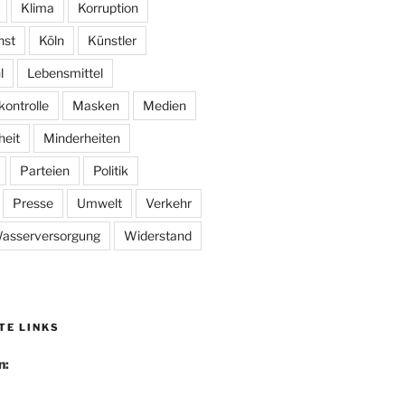
Klima
Korruption
nst
Köln
Künstler
l
Lebensmittel
kontrolle
Masken
Medien
heit
Minderheiten
Parteien
Politik
Presse
Umwelt
Verkehr
asserversorgung
Widerstand
TE LINKS
n: