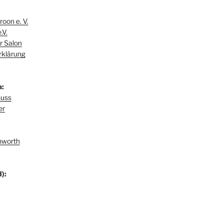
oon e. V.
.V.
r Salon
rklärung
a:
huss
er
hworth
):