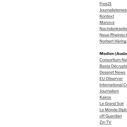
Free21
Journalistenwa
Kontext
Manova
Nachdenkseit
Neue Rheinisch
Norbert Häring
Medien (Ausla
Consortium N
Basta Décrypter
Deseret News
EU Observer
International C
Journalism
Kairos
Le Grand Soir
Le Monde Dipl
off Guardian
Zin TV