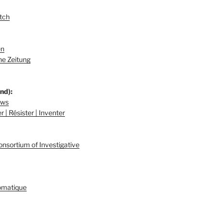
tch
en
e Zeitung
nd):
ews
 | Résister | Inventer
onsortium of Investigative
omatique