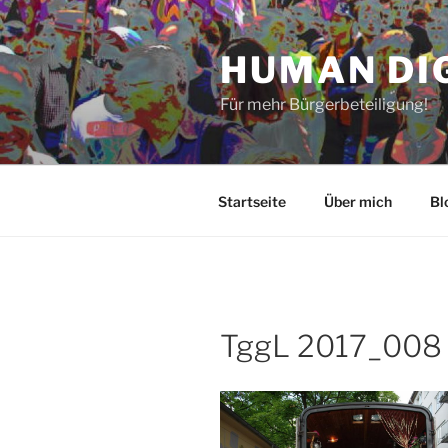
Zum
Inhalt
HUMAN DI
springen
Für mehr Bürgerbeteiligung!
Startseite
Über mich
Bl
TggL 2017_008