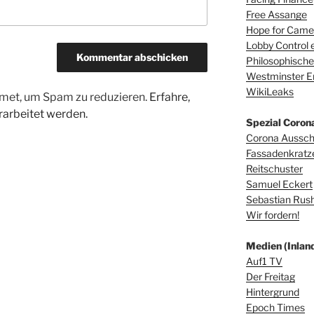
Free Assange
Hope for Camer
Lobby Control e
Philosophische
Westminster E
WikiLeaks
met, um Spam zu reduzieren.
Erfahre,
arbeitet werden.
Spezial Coron
Corona Aussc
Fassadenkratz
Reitschuster
Samuel Eckert
Sebastian Rus
Wir fordern!
Medien (Inland
Auf1 TV
Der Freitag
Hintergrund
Epoch Times