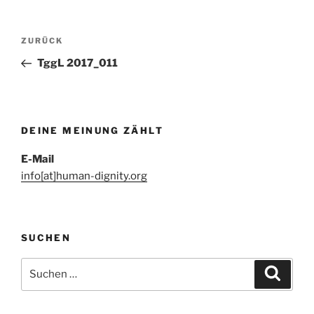
Beitragsnavigation
Vorheriger
ZURÜCK
Beitrag
TggL 2017_011
DEINE MEINUNG ZÄHLT
E-Mail
info[at]human-dignity.org
SUCHEN
Suchen
Suche
nach: