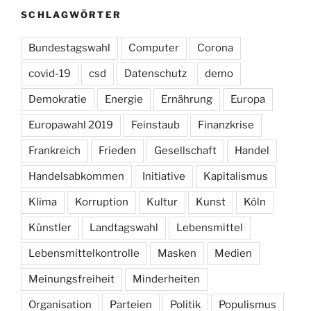
SCHLAGWÖRTER
Bundestagswahl
Computer
Corona
covid-19
csd
Datenschutz
demo
Demokratie
Energie
Ernährung
Europa
Europawahl 2019
Feinstaub
Finanzkrise
Frankreich
Frieden
Gesellschaft
Handel
Handelsabkommen
Initiative
Kapitalismus
Klima
Korruption
Kultur
Kunst
Köln
Künstler
Landtagswahl
Lebensmittel
Lebensmittelkontrolle
Masken
Medien
Meinungsfreiheit
Minderheiten
Organisation
Parteien
Politik
Populismus