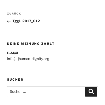
Beitragsnavigation
Vorheriger
ZURÜCK
Beitrag
TggL 2017_012
DEINE MEINUNG ZÄHLT
E-Mail
info[at]human-dignity.org
SUCHEN
Suchen
Suche
nach: