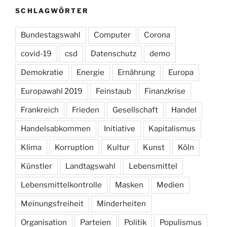
SCHLAGWÖRTER
Bundestagswahl
Computer
Corona
covid-19
csd
Datenschutz
demo
Demokratie
Energie
Ernährung
Europa
Europawahl 2019
Feinstaub
Finanzkrise
Frankreich
Frieden
Gesellschaft
Handel
Handelsabkommen
Initiative
Kapitalismus
Klima
Korruption
Kultur
Kunst
Köln
Künstler
Landtagswahl
Lebensmittel
Lebensmittelkontrolle
Masken
Medien
Meinungsfreiheit
Minderheiten
Organisation
Parteien
Politik
Populismus