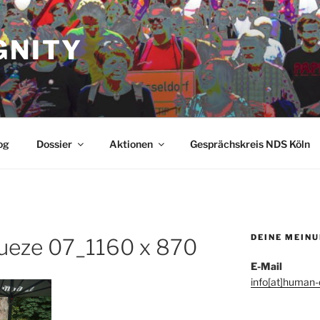
GNITY
og
Dossier
Aktionen
Gesprächskreis NDS Köln
DEINE MEIN
eze 07_1160 x 870
E-Mail
info[at]human-d