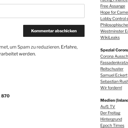
Free Assange
Hope for Camer
Lobby Control e
Philosophische
Westminster E
WikiLeaks
met, um Spam zu reduzieren.
Erfahre,
Spezial Coron
arbeitet werden.
Corona Aussc
Fassadenkratz
Reitschuster
Samuel Eckert
Sebastian Rus
Wir fordern!
x 870
Medien (Inland
Auf1 TV
Der Freitag
Hintergrund
Epoch Times