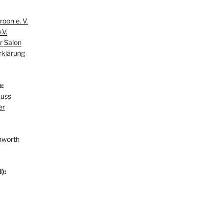
oon e. V.
.V.
r Salon
rklärung
a:
huss
er
hworth
):