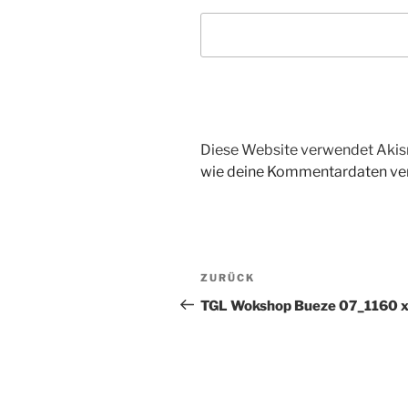
Diese Website verwendet Akis
wie deine Kommentardaten ver
Beitragsnavigation
Vorheriger
ZURÜCK
Beitrag
TGL Wokshop Bueze 07_1160 