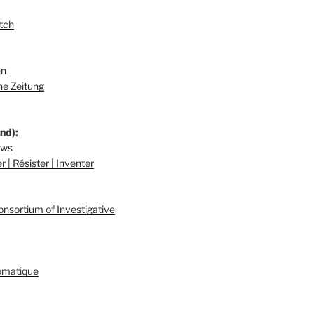
tch
en
e Zeitung
nd):
ews
 | Résister | Inventer
onsortium of Investigative
omatique