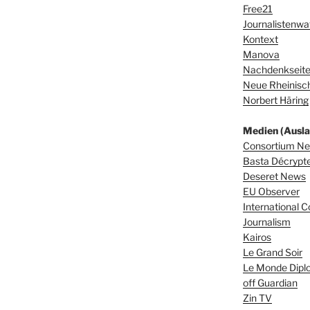
Free21
Journalistenwa
Kontext
Manova
Nachdenkseit
Neue Rheinisch
Norbert Häring
Medien (Ausla
Consortium N
Basta Décrypter
Deseret News
EU Observer
International C
Journalism
Kairos
Le Grand Soir
Le Monde Dipl
off Guardian
Zin TV