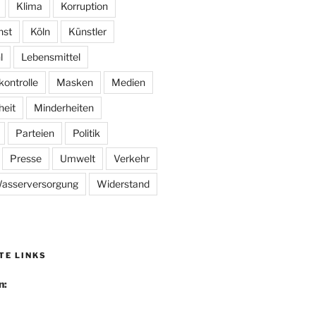
Klima
Korruption
nst
Köln
Künstler
l
Lebensmittel
kontrolle
Masken
Medien
heit
Minderheiten
Parteien
Politik
Presse
Umwelt
Verkehr
asserversorgung
Widerstand
TE LINKS
n: