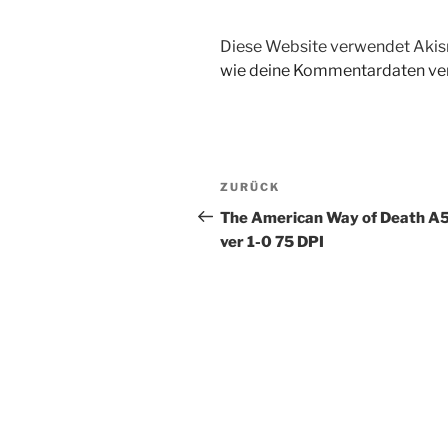
Diese Website verwendet Akis
wie deine Kommentardaten ver
Beitragsnavigation
Vorheriger
ZURÜCK
Beitrag
The American Way of Death A
ver 1-0 75 DPI