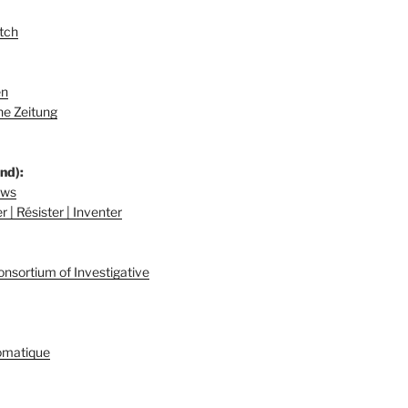
tch
en
e Zeitung
nd):
ews
 | Résister | Inventer
onsortium of Investigative
omatique