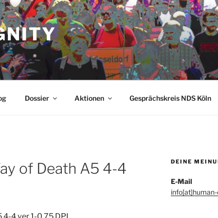
GNITY
og
Dossier
Aktionen
Gesprächskreis NDS Köln
DEINE MEIN
ay of Death A5 4-4
E-Mail
info[at]human-d
4-4 ver 1-0 75 DPI