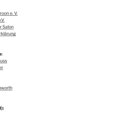
oon e. V.
.V.
r Salon
rklärung
a:
huss
er
hworth
):