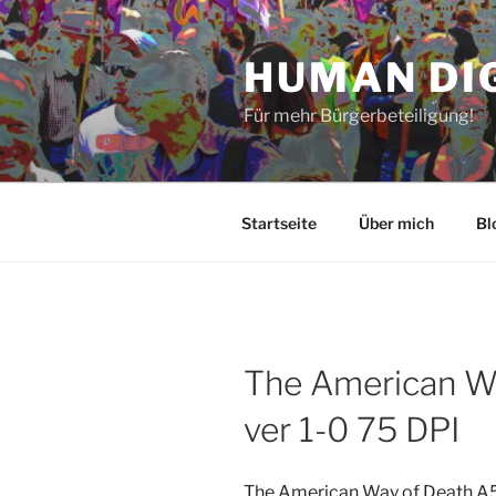
Zum
Inhalt
HUMAN DI
springen
Für mehr Bürgerbeteiligung!
Startseite
Über mich
Bl
The American W
ver 1-0 75 DPI
The American Way of Death A5 