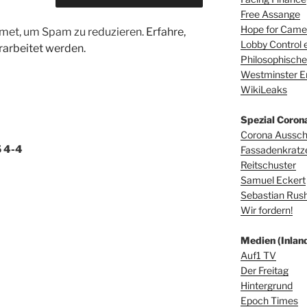
Free Assange
Hope for Camer
met, um Spam zu reduzieren.
Erfahre,
Lobby Control e
arbeitet werden.
Philosophische
Westminster E
WikiLeaks
Spezial Coron
Corona Aussc
5 4-4
Fassadenkratz
Reitschuster
Samuel Eckert
Sebastian Rus
Wir fordern!
Medien (Inland
Auf1 TV
Der Freitag
Hintergrund
Epoch Times