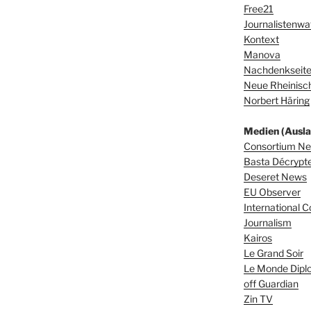
Free21
Journalistenwa
Kontext
Manova
Nachdenkseit
Neue Rheinisch
Norbert Häring
Medien (Ausla
Consortium N
Basta Décrypter
Deseret News
EU Observer
International C
Journalism
Kairos
Le Grand Soir
Le Monde Dipl
off Guardian
Zin TV