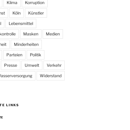
Klima
Korruption
nst
Köln
Künstler
l
Lebensmittel
kontrolle
Masken
Medien
heit
Minderheiten
Parteien
Politik
Presse
Umwelt
Verkehr
asserversorgung
Widerstand
TE LINKS
n: