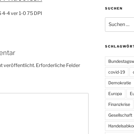
SUCHEN
4-4 ver 1-0 75 DPI
Suchen
nach:
SCHLAGWÖR
entar
Bundestagsw
 veröffentlicht.
Erforderliche Felder
covid-19
Demokratie
Europa
E
Finanzkrise
Gesellschaft
Handelsabk