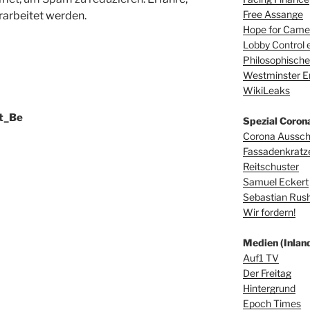
Free Assange
arbeitet werden.
Hope for Camer
Lobby Control e
Philosophische
Westminster E
WikiLeaks
ft_Be
Spezial Coron
Corona Aussc
Fassadenkratz
Reitschuster
Samuel Eckert
Sebastian Rus
Wir fordern!
Medien (Inland
Auf1 TV
Der Freitag
Hintergrund
Epoch Times