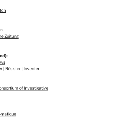
tch
en
e Zeitung
nd):
ews
 | Résister | Inventer
onsortium of Investigative
omatique