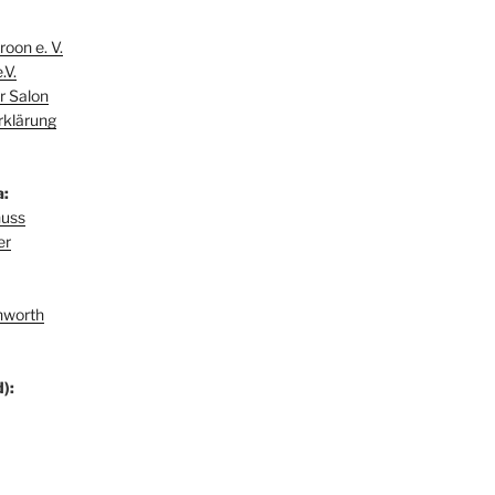
oon e. V.
.V.
r Salon
rklärung
a:
huss
er
hworth
):