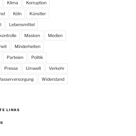
Klima
Korruption
nst
Köln
Künstler
l
Lebensmittel
kontrolle
Masken
Medien
heit
Minderheiten
Parteien
Politik
Presse
Umwelt
Verkehr
asserversorgung
Widerstand
TE LINKS
n: