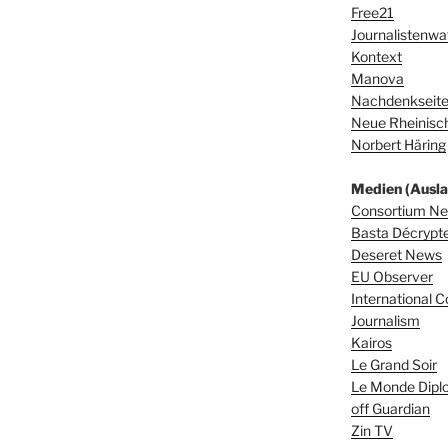
Free21
Journalistenwa
Kontext
Manova
Nachdenkseit
Neue Rheinisch
Norbert Häring
Medien (Ausla
Consortium N
Basta Décrypter
Deseret News
EU Observer
International C
Journalism
Kairos
Le Grand Soir
Le Monde Dipl
off Guardian
Zin TV