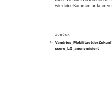
wie deine Kommentardaten ver
Beitragsnavigation
Vorheriger
ZURÜCK
Beitrag
Vandries_MobilitaetderZukun
ssere_LQ_anonymisiert