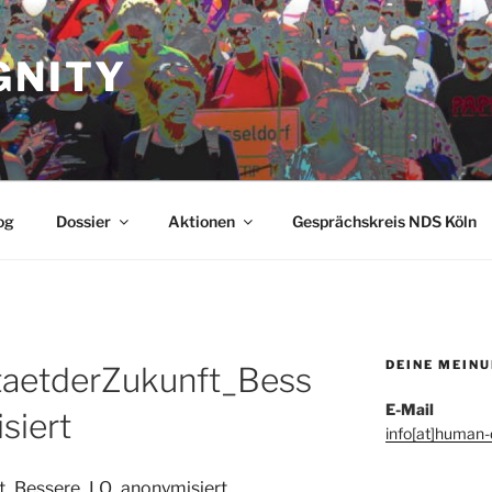
GNITY
og
Dossier
Aktionen
Gesprächskreis NDS Köln
DEINE MEIN
taetderZukunft_Bess
E-Mail
siert
info[at]human-d
ft_Bessere_LQ_anonymisiert