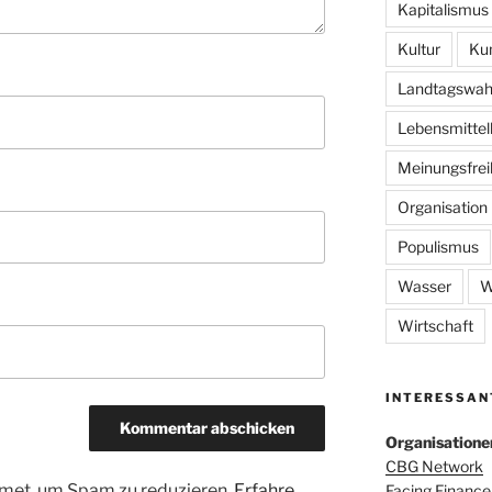
Kapitalismus
Kultur
Ku
Landtagswah
Lebensmittel
Meinungsfrei
Organisation
Populismus
Wasser
W
Wirtschaft
INTERESSAN
Organisatione
CBG Network
met, um Spam zu reduzieren.
Erfahre,
Facing Finance