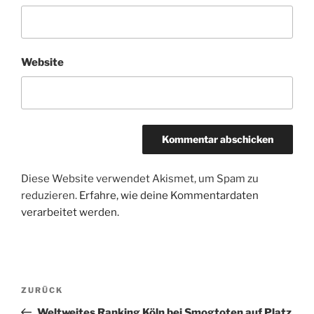
Website
Diese Website verwendet Akismet, um Spam zu
reduzieren.
Erfahre, wie deine Kommentardaten
verarbeitet werden.
Beitragsnavigation
Vorheriger
ZURÜCK
Beitrag
Weltweites Ranking Köln bei Smogtoten auf Platz