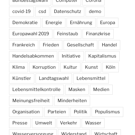
Bundestagswahl
Computer
Corona
covid-19
csd
Datenschutz
demo
Demokratie
Energie
Ernährung
Europa
Europawahl 2019
Feinstaub
Finanzkrise
Frankreich
Frieden
Gesellschaft
Handel
Handelsabkommen
Initiative
Kapitalismus
Klima
Korruption
Kultur
Kunst
Köln
Künstler
Landtagswahl
Lebensmittel
Lebensmittelkontrolle
Masken
Medien
Meinungsfreiheit
Minderheiten
Organisation
Parteien
Politik
Populismus
Presse
Umwelt
Verkehr
Wasser
Wasserversorgung
Widerstand
Wirtschaft