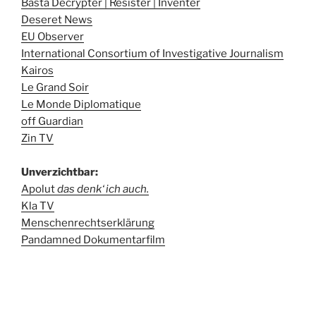
Basta Décrypter | Résister | Inventer
Deseret News
EU Observer
International Consortium of Investigative Journalism
Kairos
Le Grand Soir
Le Monde Diplomatique
off Guardian
Zin TV
Unverzichtbar:
Apolut
das denk‘ ich auch.
Kla TV
Menschenrechtserklärung
Pandamned Dokumentarfilm