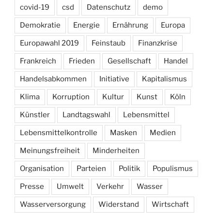
covid-19
csd
Datenschutz
demo
Demokratie
Energie
Ernährung
Europa
Europawahl 2019
Feinstaub
Finanzkrise
Frankreich
Frieden
Gesellschaft
Handel
Handelsabkommen
Initiative
Kapitalismus
Klima
Korruption
Kultur
Kunst
Köln
Künstler
Landtagswahl
Lebensmittel
Lebensmittelkontrolle
Masken
Medien
Meinungsfreiheit
Minderheiten
Organisation
Parteien
Politik
Populismus
Presse
Umwelt
Verkehr
Wasser
Wasserversorgung
Widerstand
Wirtschaft