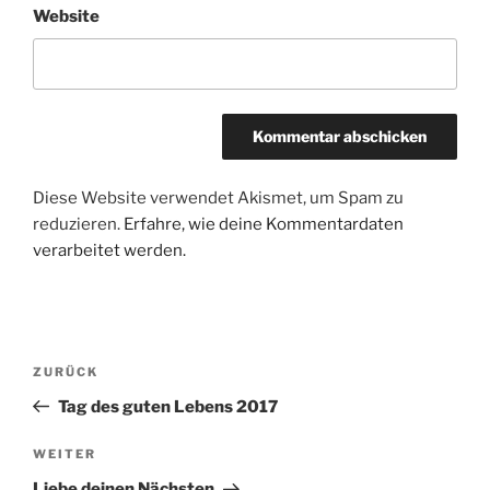
Website
Diese Website verwendet Akismet, um Spam zu
reduzieren.
Erfahre, wie deine Kommentardaten
verarbeitet werden.
Beitragsnavigation
Vorheriger
ZURÜCK
Beitrag
Tag des guten Lebens 2017
Nächster
WEITER
Beitrag
Liebe deinen Nächsten