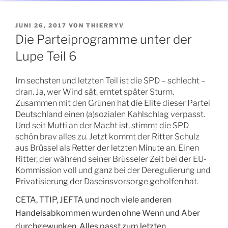
VERÖFFENTLICHT
JUNI 26, 2017
VON
THIERRYV
AM
Die Parteiprogramme unter der
Lupe Teil 6
Im sechsten und letzten Teil ist die SPD – schlecht –
dran. Ja, wer Wind sät, erntet später Sturm.
Zusammen mit den Grünen hat die Elite dieser Partei
Deutschland einen (a)sozialen Kahlschlag verpasst.
Und seit Mutti an der Macht ist, stimmt die SPD
schön brav alles zu. Jetzt kommt der Ritter Schulz
aus Brüssel als Retter der letzten Minute an. Einen
Ritter, der während seiner Brüsseler Zeit bei der EU-
Kommission voll und ganz bei der Deregulierung und
Privatisierung der Daseinsvorsorge geholfen hat.
CETA, TTIP, JEFTA und noch viele anderen
Handelsabkommen wurden ohne Wenn und Aber
durchgewunken. Alles passt zum letzten