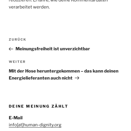
reduzieren.
Erfahre, wie deine Kommentardaten
verarbeitet werden.
Beitragsnavigation
Vorheriger
ZURÜCK
Beitrag
Meinungsfreiheit ist unverzichtbar
Nächster
WEITER
Beitrag
Mit der Hose heruntergekommen – das kann deinen
Energielieferanten auch nicht
DEINE MEINUNG ZÄHLT
E-Mail
info[at]human-dignity.org